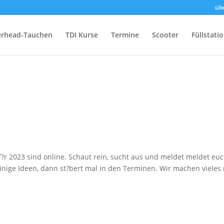
üb
rhead-Tauchen
TDI Kurse
Termine
Scooter
Füllstati
r 2023 sind online. Schaut rein, sucht aus und meldet meldet eu
einige Ideen, dann st?bert mal in den Terminen. Wir machen vieles