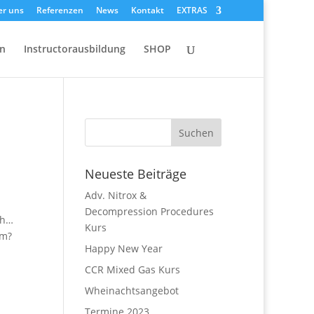
er uns
Referenzen
News
Kontakt
EXTRAS
on
Instructorausbildung
SHOP
Neueste Beiträge
Adv. Nitrox &
Decompression Procedures
ch…
Kurs
 m?
Happy New Year
CCR Mixed Gas Kurs
Wheinachtsangebot
Termine 2023