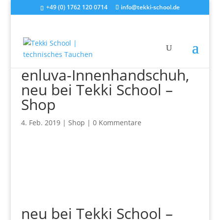
+49 (0) 1762 120 0714
info@tekki-school.de
enluva-Innenhandschuh,
neu bei Tekki School –
Shop
4. Feb. 2019
|
Shop
|
0 Kommentare
neu bei Tekki School –