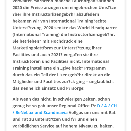
verwaltet.
?W?hrend manche Tauchorganisationen
2020 die Preise anzogen um eingebrochen Ums?tze
?ber ihre Instructorlizengeb?hr abzufedern
bekamen wir von
International Training
?echte
Unterst?tzung. 2020 senkte das World-Headquarter
(
International Training)
die Instructorlizenzgeb?hr.
Sie betrieben
?
mit Hochdruck eine
Marketingplattform zur Unterst?tzung ihrer
Facilities und auch 2021
?
verga?en sie ihre
Instrucktoren und Facilities nicht. International
Training installierte ein „give back“ Programm
durch das ein Teil der Lizenzgeb?hr direkt an die
Mitglieder und Facilities zur?ck ging – unglaublich,
das nenne ich Einsatz und F?rsorge!
Als wenn das nicht, in schwierigen Zeiten, schon
genug ist so gab unser Regional Office f?r
D / A / CH
/ BeNeLux und Scandinavia
Vollgas um uns mit Rat
und Tat zu unterst?tzen und f?r uns einen
vorbildlichen Service auf hohem Niveau zu halten.