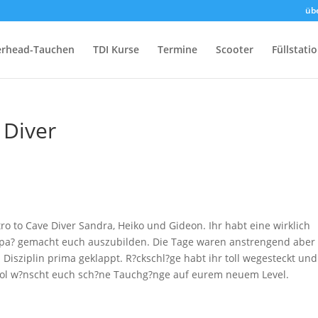
üb
rhead-Tauchen
TDI Kurse
Termine
Scooter
Füllstati
 Diver
o to Cave Diver Sandra, Heiko und Gideon. Ihr habt eine wirklich
l Spa? gemacht euch auszubilden. Die Tage waren anstrengend aber
Disziplin prima geklappt. R?ckschl?ge habt ihr toll wegesteckt und
hool w?nscht euch sch?ne Tauchg?nge auf eurem neuem Level.