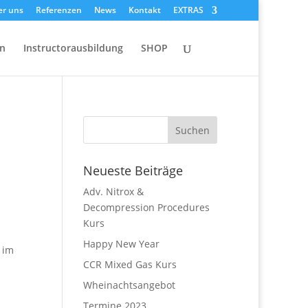
er uns
Referenzen
News
Kontakt
EXTRAS
on
Instructorausbildung
SHOP
Neueste Beiträge
Adv. Nitrox &
Decompression Procedures
Kurs
Happy New Year
 im
CCR Mixed Gas Kurs
Wheinachtsangebot
Termine 2023