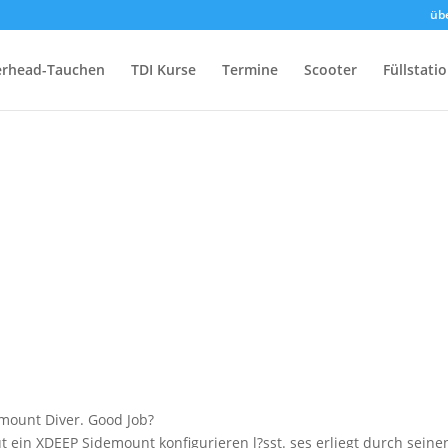
üb
rhead-Tauchen
TDI Kurse
Termine
Scooter
Füllstati
mount Diver. Good Job?
 ein XDEEP Sidemount konfigurieren l?sst. ses erliegt durch seine