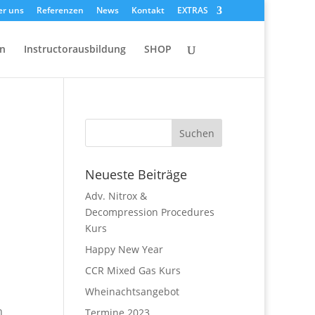
er uns
Referenzen
News
Kontakt
EXTRAS
on
Instructorausbildung
SHOP
Neueste Beiträge
Adv. Nitrox &
Decompression Procedures
Kurs
Happy New Year
CCR Mixed Gas Kurs
Wheinachtsangebot
n
Termine 2023